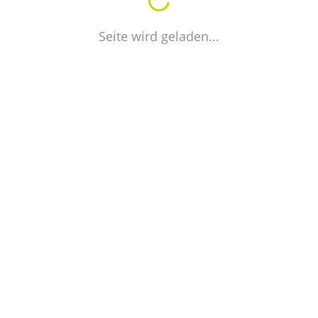
Seite wird geladen...
VdW
Verband der Wohnungswirtschaft
Sachsen-Anhalt e.V.
Olvenstedter Straße 66
39108 Magdeburg