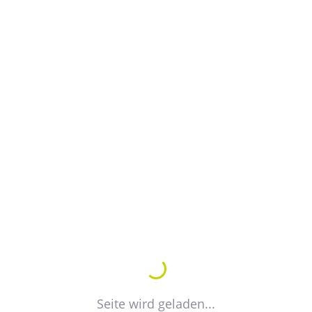
Volltextsuche
Suchbegriffe:
Inhalte:
Sortierung:
Relevanz
Datum / Alphabet
Seite wird geladen...